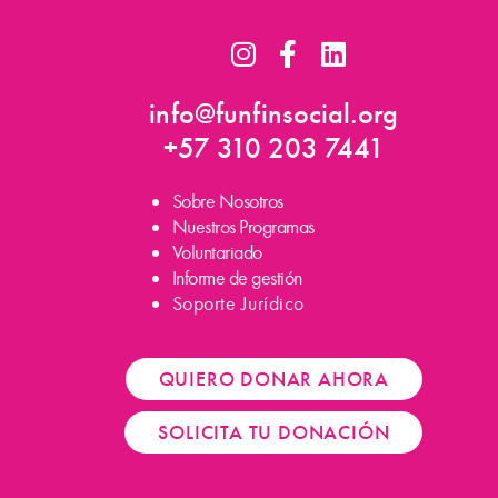
I
F
L
n
a
i
s
c
n
info@funfinsocial.org
t
e
k
+57 310 203 7441
a
b
e
g
o
d
Sobre Nosotros
r
o
i
Nuestros Programas
a
k
n
Voluntariado
m
-
Informe de gestión
f
Soporte Jurídico
QUIERO DONAR AHORA
SOLICITA TU DONACIÓN