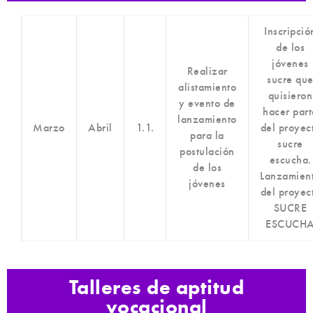
Inscripció
de los
jóvenes
Realizar
sucre qu
alistamiento
quisieron
y evento de
hacer part
lanzamiento
Marzo
Abril
1.1.
del proyec
para la
sucre
postulación
escucha.
de los
Lanzamien
jóvenes
del proyec
SUCRE
ESCUCH
Talleres de aptitud
vocacional