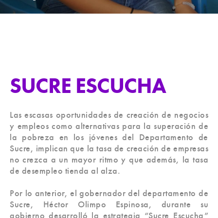
n
a
i
s
c
n
t
e
k
a
b
e
g
o
d
r
o
i
a
k
n
SUCRE ESCUCHA
m
-
f
Las escasas oportunidades de creación de negocios
y empleos como alternativas para la superación de
la pobreza en los jóvenes del Departamento de
Sucre, implican que la tasa de creación de empresas
no crezca a un mayor ritmo y que además, la tasa
de desempleo tienda al alza.
Por lo anterior, el gobernador del departamento de
Sucre, Héctor Olimpo Espinosa, durante su
gobierno desarrolló la estrategia “Sucre Escucha”