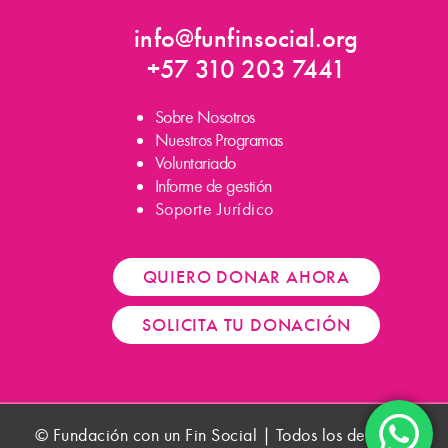
n
a
i
s
c
n
info@funfinsocial.org
t
e
k
+57 310 203 7441
a
b
e
g
o
d
Sobre Nosotros
r
o
i
Nuestros Programas
a
k
n
Voluntariado
m
-
Informe de gestión
f
Soporte Jurídico
QUIERO DONAR AHORA
SOLICITA TU DONACIÓN
© Fundación con un Fin Social | Todos los derechos