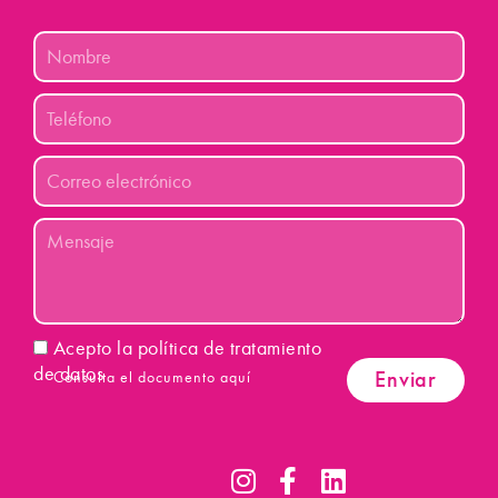
Nombre
Teléfono
Correo
electrónico
Mensaje
Aceptacion
Acepto la política de tratamiento
de datos
Enviar
Consulta el documento aquí
I
F
L